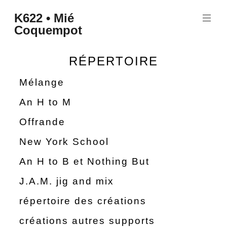
K622 • Mié
Coquempot
RÉPERTOIRE
Mélange
An H to M
Offrande
New York School
An H to B et Nothing But
J.A.M. jig and mix
répertoire des créations
créations autres supports